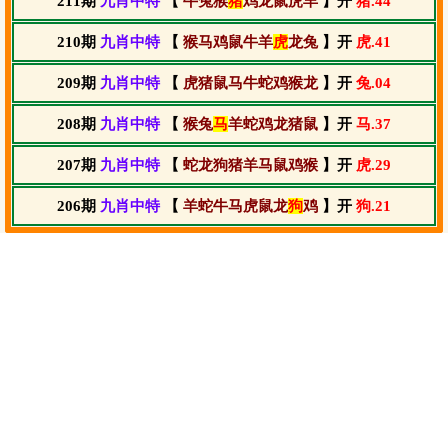
211期
九肖中特
【
牛兔猴
猪
鸡龙鼠虎羊
】开
猪.44
210期
九肖中特
【
猴马鸡鼠牛羊
虎
龙兔
】开
虎.41
209期
九肖中特
【
虎猪鼠马牛蛇鸡猴龙
】开
兔.04
208期
九肖中特
【
猴兔
马
羊蛇鸡龙猪鼠
】开
马.37
207期
九肖中特
【
蛇龙狗猪羊马鼠鸡猴
】开
虎.29
206期
九肖中特
【
羊蛇牛马虎鼠龙
狗
鸡
】开
狗.21