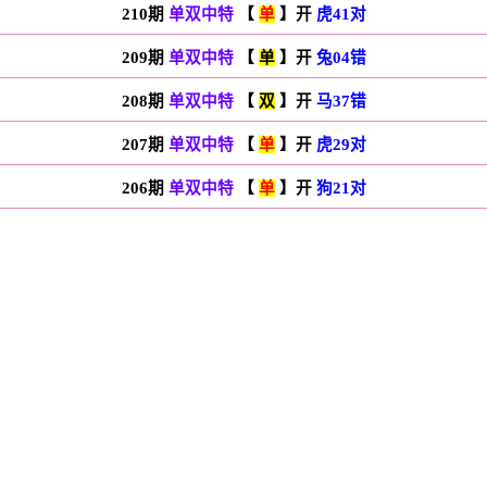
210期
单双中特
【
单
】开
虎41对
209期
单双中特
【
单
】开
兔04错
208期
单双中特
【
双
】开
马37错
207期
单双中特
【
单
】开
虎29对
206期
单双中特
【
单
】开
狗21对