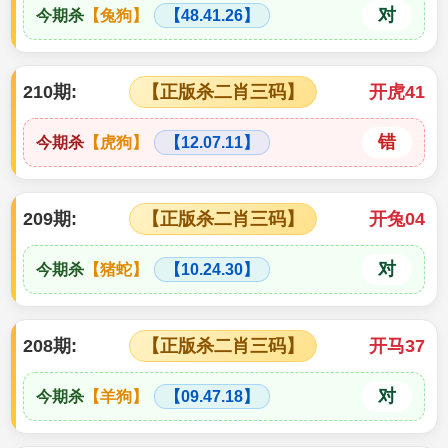
对
今期杀
【兔狗】
【48.41.26】
210期:
【正版杀二肖三码】
开虎41
错
今期杀
【虎狗】
【12.07.11】
209期:
【正版杀二肖三码】
开兔04
对
今期杀
【猪蛇】
【10.24.30】
208期:
【正版杀二肖三码】
开马37
对
今期杀
【羊狗】
【09.47.18】